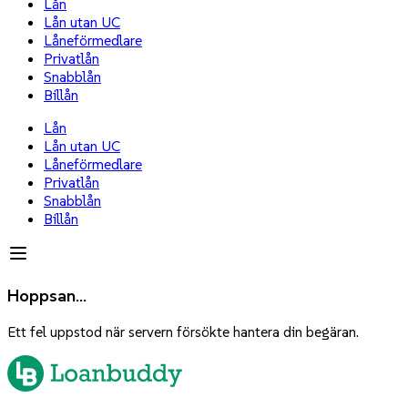
Lån
Lån utan UC
Låneförmedlare
Privatlån
Snabblån
Billån
Lån
Lån utan UC
Låneförmedlare
Privatlån
Snabblån
Billån
Hoppsan...
Ett fel uppstod när servern försökte hantera din begäran.