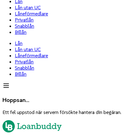
Lån
Lån utan UC
Låneförmedlare
Privatlån
Snabblån
Billån
Lån
Lån utan UC
Låneförmedlare
Privatlån
Snabblån
Billån
Hoppsan...
Ett fel uppstod när servern försökte hantera din begäran.